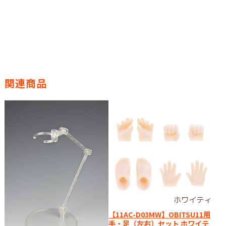
関連商品
【11AC-D03MW】OBITSU11用
手・足（左右）セット ホワイテ