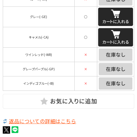
グレー(-GE)
○
キャメル(-CA)
○
ワインレッド(-WR)
×
グレープパープル(-GP)
×
インディゴブルー(-IB)
×
返品についての詳細はこちら