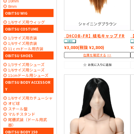
10mm
8mm
OBITSU WIG
1/6サイズ用ウィッグ
OBITSU COSTUME
【HCOB-FR】植毛キャップ FR
【
1/3サイズ用衣装
1/6サイズ用衣装
¥3,080
(税抜 ¥2,800)
¥
11ｃｍドール用衣装
在庫を確認する
OBITSU SHOES
1/3サイズ用シューズ
1/6サイズ用シューズ
11cmドール用シューズ
OBITSU BODY ACCESSOR
Y
1/6サイズ用カチューシャ
オビ球
スチール盤
マルチスタンド
尾櫃武装（ドール用武
器）
OBITSU BODY 150