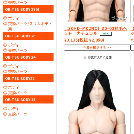
交換パーツ
OBITSU BODY 27 M
ボディ
交換パーツ/スリムボディ
【30HD-M02NC】30-02植毛ヘ
【
用
ッド ナチュラル
OBITSU BODY 26
¥3,135
(税抜 ¥2,850)
¥
ボディ
在庫を確認する
交換パーツ
OBITSU BODY 24
ボディ
交換パーツ
OBITSU BODY22
ボディ
交換パーツ
OBITSU BODY 11
ボディ
交換パーツ