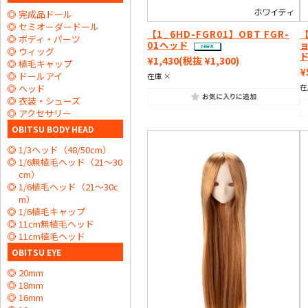
完成品ドール
セミオーダードール
【1_6HD-FGR01】OBT FGR-
【
ボディ・パーツ
01ヘッド
ョ
ウィッグ
¥1,430
(税抜 ¥1,300)
植毛キャップ
¥
ドールアイ
在庫 ×
ヘッド
在
衣装・シューズ
アクセサリー
OBITSU BODY HEAD
1/3ヘッド（48/50cm）
1/6無植毛ヘッド（21～30
cm）
1/6植毛ヘッド（21～30c
m）
1/6植毛キャップ
11cm無植毛ヘッド
11cm植毛ヘッド
OBITSU EYE
20mm
18mm
16mm