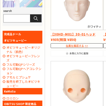
完成品ドール
【30HD-M01】30-01ヘッド
【
¥935
(税抜 ¥850)
¥
オビツキューピー
在庫を確認する
オビツキューピーオリジ
ナル（肌色）
オビツキューピーフレン
ズ
フル可動QPシリーズ
フル可動QPヘアコレクシ
ョン
アモルとプシュケ
販売を終了したオビツキ
ューピー
KeMolia
ロミロン
OBITSU SHOP 限定商品