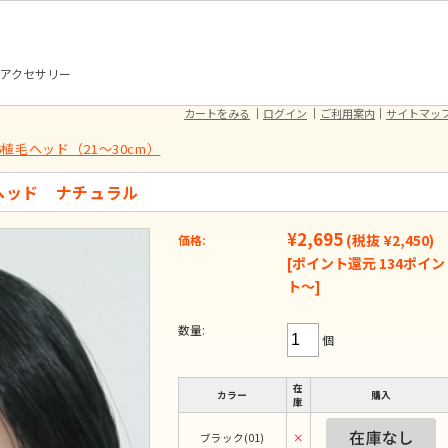
アクセサリー
カートをみる
ログイン
ご利用案内
サイトマッ
/6植毛ヘッド（21～30cm）
植毛ヘッド ナチュラル
¥2,695
(税抜 ¥2,450)
価格:
[ポイント還元 134ポイン
ト～]
数量:
個
在
カラー
購入
庫
ブラック(01)
×