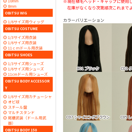
10mm
※現在植毛ヘッド・キャップに使用
8mm
在庫がなくなり次第順次これまで
OBITSU WIG
カラーバリエーション
1/6サイズ用ウィッグ
OBITSU COSTUME
1/3サイズ用衣装
1/6サイズ用衣装
11ｃｍドール用衣装
OBITSU SHOES
1/3サイズ用シューズ
1/6サイズ用シューズ
11cmドール用シューズ
OBITSU BODY ACCESSOR
Y
1/6サイズ用カチューシャ
オビ球
スチール盤
マルチスタンド
尾櫃武装（ドール用武
器）
OBITSU BODY 150