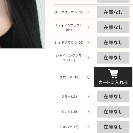
ダークブラウン(02)
×
ミディアムブラウン
×
(04)
レッドブラウン(05)
×
シャイニングブラ
×
ウン(07)
ブロンド(08)
○
ブルー(13)
×
ピンク(16)
×
シルバー(17)
×