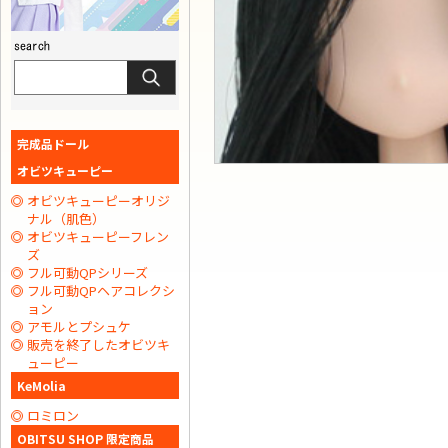
完成品ドール
オビツキューピー
オビツキューピーオリジ
ナル（肌色）
オビツキューピーフレン
ズ
フル可動QPシリーズ
フル可動QPヘアコレクシ
ョン
アモルとプシュケ
販売を終了したオビツキ
ューピー
KeMolia
ロミロン
OBITSU SHOP 限定商品