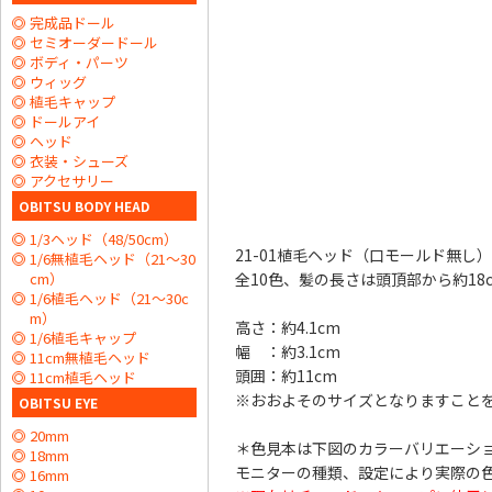
完成品ドール
セミオーダードール
ボディ・パーツ
ウィッグ
植毛キャップ
ドールアイ
ヘッド
衣装・シューズ
アクセサリー
OBITSU BODY HEAD
1/3ヘッド（48/50cm）
21-01植毛ヘッド（口モールド無し
1/6無植毛ヘッド（21～30
cm）
全10色、髪の長さは頭頂部から約18
1/6植毛ヘッド（21～30c
m）
高さ：約4.1cm
1/6植毛キャップ
幅 ：約3.1cm
11cm無植毛ヘッド
頭囲：約11cm
11cm植毛ヘッド
※おおよそのサイズとなりますこと
OBITSU EYE
20mm
＊色見本は下図のカラーバリエーシ
18mm
モニターの種類、設定により実際の
16mm