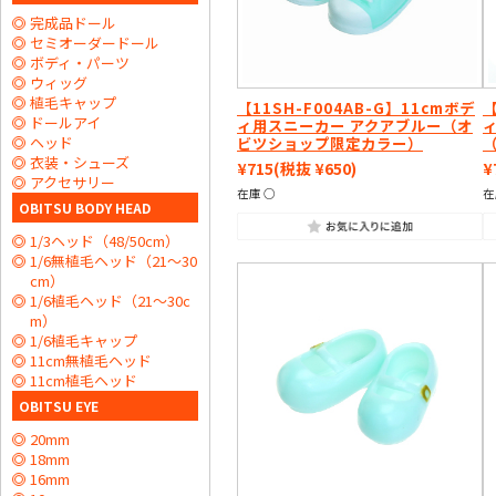
完成品ドール
セミオーダードール
ボディ・パーツ
ウィッグ
植毛キャップ
【11SH-F004AB-G】11cmボデ
【
ドールアイ
ィ用スニーカー アクアブルー（オ
ヘッド
ビツショップ限定カラー）
衣装・シューズ
¥715
(税抜 ¥650)
¥
アクセサリー
在庫 ○
在
OBITSU BODY HEAD
1/3ヘッド（48/50cm）
1/6無植毛ヘッド（21～30
cm）
1/6植毛ヘッド（21～30c
m）
1/6植毛キャップ
11cm無植毛ヘッド
11cm植毛ヘッド
OBITSU EYE
20mm
18mm
16mm