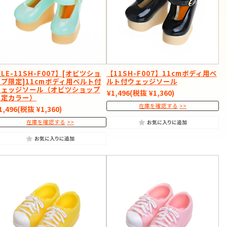
LE-11SH-F007】[オビツショ
【11SH-F007】11cmボディ用ベ
ップ限定]11cmボディ用ベルト付
ルト付ウェッジソール
ウェッジソール（オビツショップ
¥1,496
(税抜 ¥1,360)
限定カラー）
在庫を確認する
1,496
(税抜 ¥1,360)
在庫を確認する