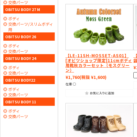
交換パーツ
OBITSU BODY 27 M
ボディ
交換パーツ/スリムボディ
用
OBITSU BODY 26
ボディ
交換パーツ
【LE-11SH-MOSSET-AS01】
【
OBITSU BODY 24
[オビツショップ限定]11cmボディ
用靴秋カラーセット（モスグリー
¥
ボディ
ン）
交換パーツ
¥1,760
(税抜 ¥1,600)
OBITSU BODY22
在庫 ○
ボディ
交換パーツ
OBITSU BODY 11
ボディ
交換パーツ