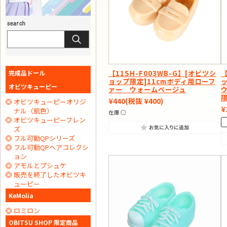
完成品ドール
【11SH-F003WB-G】[オビツシ
【
ョップ限定]11cmボディ用ローフ
オビツキューピー
ァー ウォームベージュ
¥440
(税抜 ¥400)
オビツキューピーオリジ
¥
ナル（肌色）
在庫 ○
オビツキューピーフレン
ズ
フル可動QPシリーズ
フル可動QPヘアコレクシ
ョン
アモルとプシュケ
販売を終了したオビツキ
ューピー
KeMolia
ロミロン
OBITSU SHOP 限定商品