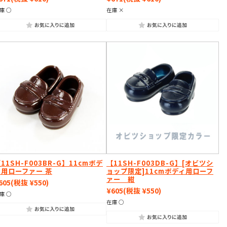
庫 ○
在庫 ×
11SH-F003BR-G】11cmボデ
【11SH-F003DB-G】[オビツシ
ィ用ローファー 茶
ョップ限定]11cmボディ用ローフ
ァー 紺
605
(税抜 ¥550)
¥605
(税抜 ¥550)
庫 ○
在庫 ○