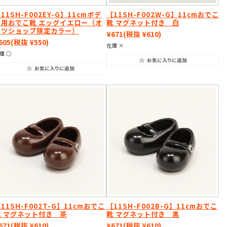
11SH-F002EY-G】11cmボデ
【11SH-F002W-G】11cmおでこ
ィ用おでこ靴 エッグイエロー（オ
靴 マグネット付き 白
ビツショップ限定カラー）
¥671
(税抜 ¥610)
605
(税抜 ¥550)
在庫 ×
庫 ○
11SH-F002T-G】11cmおでこ
【11SH-F002B-G】11cmおでこ
靴 マグネット付き 茶
靴 マグネット付き 黒
671
(税抜 ¥610)
¥671
(税抜 ¥610)