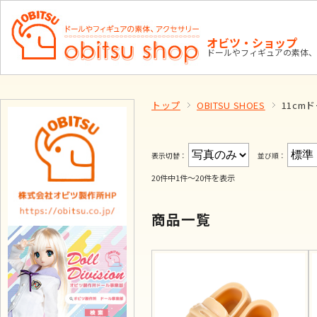
オビツ・ショップ
ドールやフィギュアの素体、
トップ
OBITSU SHOES
11cm
表示切替：
並び順：
20件中1件～20件を表示
商品一覧