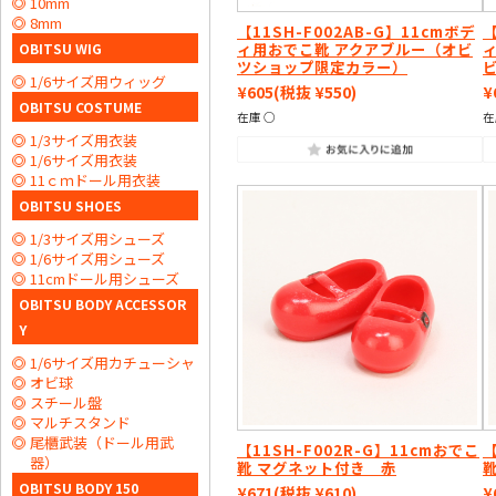
10mm
8mm
【11SH-F002AB-G】11cmボデ
【
ィ用おでこ靴 アクアブルー（オビ
OBITSU WIG
ツショップ限定カラー）
1/6サイズ用ウィッグ
¥605
(税抜 ¥550)
¥
OBITSU COSTUME
在庫 ○
在
1/3サイズ用衣装
1/6サイズ用衣装
11ｃｍドール用衣装
OBITSU SHOES
1/3サイズ用シューズ
1/6サイズ用シューズ
11cmドール用シューズ
OBITSU BODY ACCESSOR
Y
1/6サイズ用カチューシャ
オビ球
スチール盤
マルチスタンド
尾櫃武装（ドール用武
【11SH-F002R-G】11cmおでこ
【
器）
靴 マグネット付き 赤
OBITSU BODY 150
¥671
(税抜 ¥610)
¥