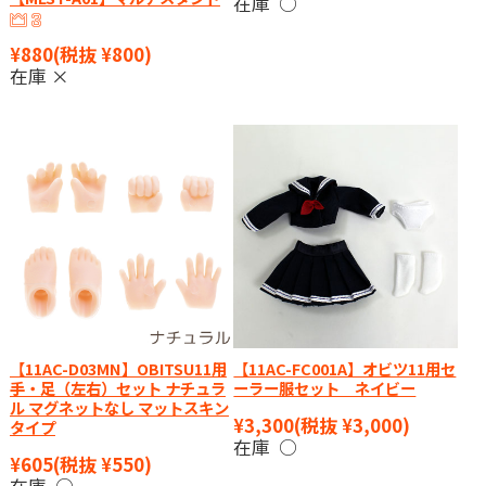
在庫 ○
¥880
(税抜 ¥800)
在庫 ×
【11AC-D03MN】OBITSU11用
【11AC-FC001A】オビツ11用セ
手・足（左右）セット ナチュラ
ーラー服セット ネイビー
ル マグネットなし マットスキン
¥3,300
(税抜 ¥3,000)
タイプ
在庫 ○
¥605
(税抜 ¥550)