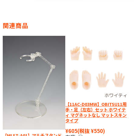
関連商品
【11AC-D03MW】OBITSU11用
手・足（左右）セット ホワイテ
ィ マグネットなし マットスキン
タイプ
¥605
(税抜 ¥550)
【MLST-A01】マルチスタンド