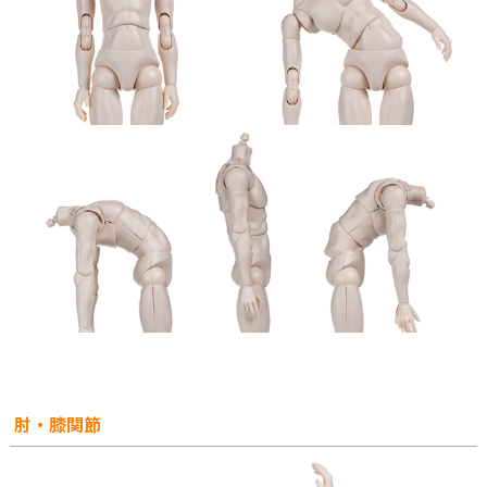
肘・膝関節