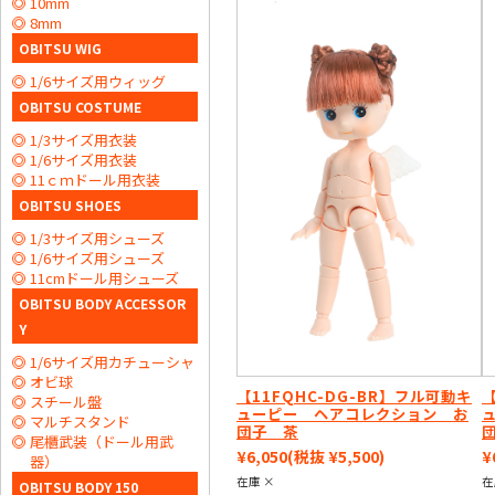
10mm
8mm
OBITSU WIG
1/6サイズ用ウィッグ
OBITSU COSTUME
1/3サイズ用衣装
1/6サイズ用衣装
11ｃｍドール用衣装
OBITSU SHOES
1/3サイズ用シューズ
1/6サイズ用シューズ
11cmドール用シューズ
OBITSU BODY ACCESSOR
Y
1/6サイズ用カチューシャ
オビ球
【11FQHC-DG-BR】フル可動キ
【
スチール盤
ューピー ヘアコレクション お
マルチスタンド
団子 茶
尾櫃武装（ドール用武
¥6,050
(税抜 ¥5,500)
¥
器）
在庫 ×
在
OBITSU BODY 150