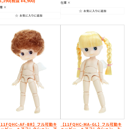
5,390
(税抜 ¥4,900)
在庫 ×
庫 ×
11FQHC-AF-BR】フル可動キ
【11FQHC-MA-GL】フル可動キ
ューピー ヘアコレクション ア
ューピー ヘアコレクション み