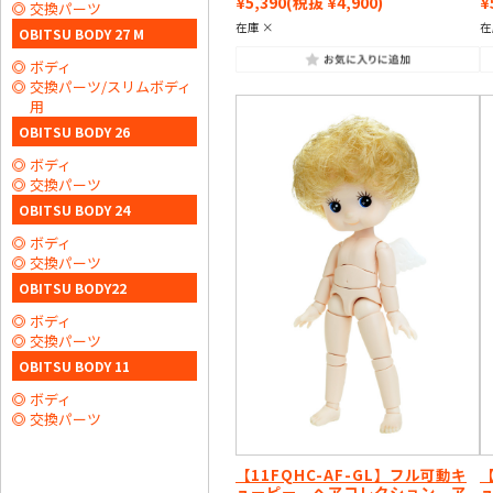
¥5,390
(税抜 ¥4,900)
¥
交換パーツ
在庫 ×
在
OBITSU BODY 27 M
ボディ
交換パーツ/スリムボディ
用
OBITSU BODY 26
ボディ
交換パーツ
OBITSU BODY 24
ボディ
交換パーツ
OBITSU BODY22
ボディ
交換パーツ
OBITSU BODY 11
ボディ
交換パーツ
【11FQHC-AF-GL】フル可動キ
【
ューピー ヘアコレクション ア