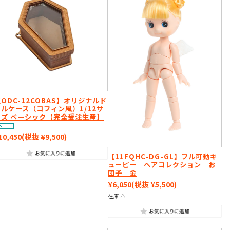
ODC-12COBAS】オリジナルド
ールケース（コフィン風）1/12サ
イズ ベーシック【完全受注生産】
10,450
(税抜 ¥9,500)
【11FQHC-DG-GL】フル可動キ
ューピー ヘアコレクション お
団子 金
¥6,050
(税抜 ¥5,500)
在庫 △