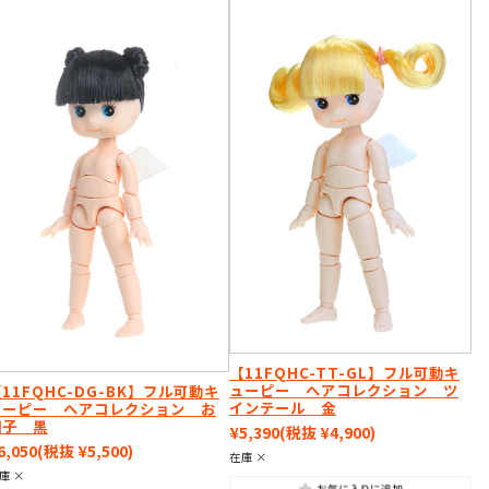
【11FQHC-TT-GL】フル可動キ
ューピー ヘアコレクション ツ
11FQHC-DG-BK】フル可動キ
インテール 金
ューピー ヘアコレクション お
団子 黒
¥5,390
(税抜 ¥4,900)
6,050
(税抜 ¥5,500)
在庫 ×
庫 ×