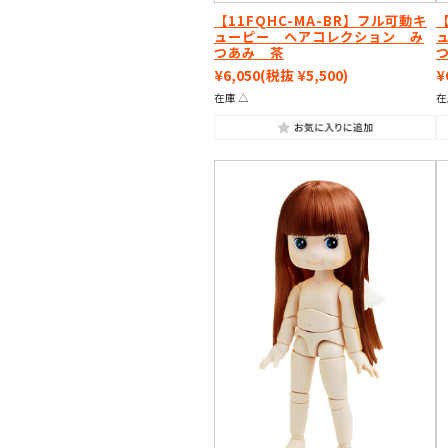
【11FQHC-MA-BR】フル可動キ
【
ューピー ヘアコレクション み
つあみ 茶
¥6,050
(税抜 ¥5,500)
¥
在庫 △
在