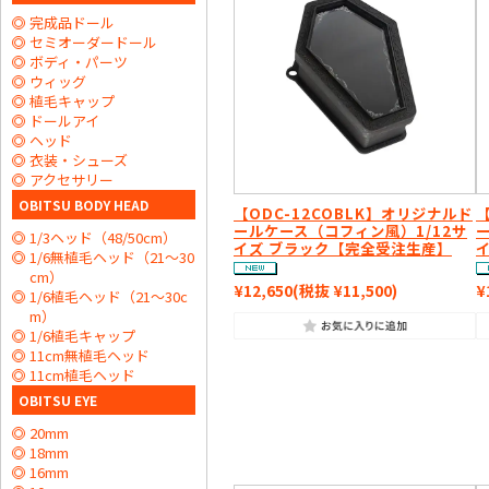
完成品ドール
セミオーダードール
ボディ・パーツ
ウィッグ
植毛キャップ
ドールアイ
ヘッド
衣装・シューズ
アクセサリー
OBITSU BODY HEAD
【ODC-12COBLK】オリジナルド
【
ールケース（コフィン風）1/12サ
1/3ヘッド（48/50cm）
イズ ブラック【完全受注生産】
1/6無植毛ヘッド（21～30
cm）
¥12,650
(税抜 ¥11,500)
¥
1/6植毛ヘッド（21～30c
m）
1/6植毛キャップ
11cm無植毛ヘッド
11cm植毛ヘッド
OBITSU EYE
20mm
18mm
16mm