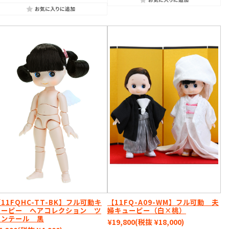
11FQHC-TT-BK】フル可動キ
【11FQ-A09-WM】フル可動 夫
ューピー ヘアコレクション ツ
婦キューピー（白×桃）
インテール 黒
¥19,800
(税抜 ¥18,000)