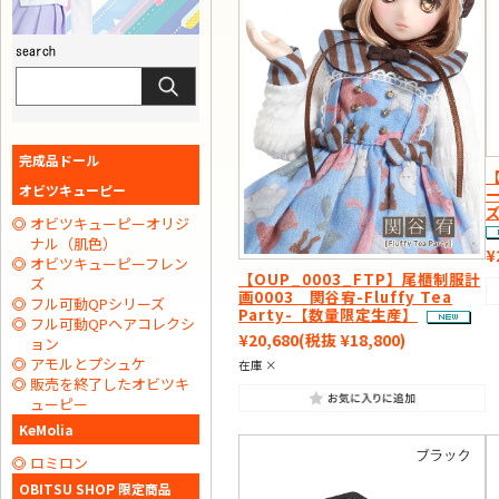
完成品ドール
【
オビツキューピー
オビツキューピーオリジ
ナル（肌色）
¥
オビツキューピーフレン
【OUP_0003_FTP】尾櫃制服計
ズ
画0003 関谷宥-Fluffy Tea
フル可動QPシリーズ
Party-【数量限定生産】
フル可動QPヘアコレクシ
¥20,680
(税抜 ¥18,800)
ョン
アモルとプシュケ
在庫 ×
販売を終了したオビツキ
ューピー
KeMolia
ロミロン
OBITSU SHOP 限定商品