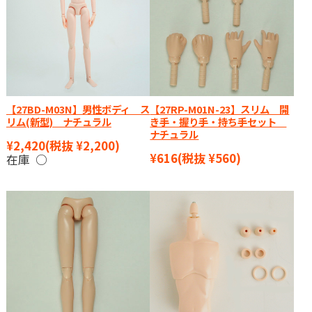
【27BD-M03N】男性ボディ ス
【27RP-M01N-23】スリム 開
リム(新型) ナチュラル
き手・握り手・持ち手セット
ナチュラル
¥2,420
(税抜 ¥2,200)
¥616
(税抜 ¥560)
在庫 ○