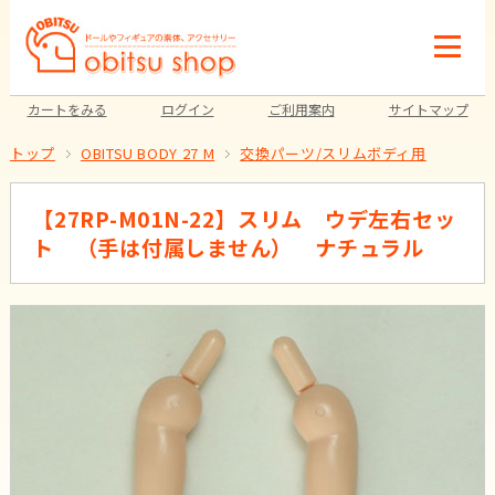
カートをみる
ログイン
ご利用案内
サイトマップ
トップ
OBITSU BODY 27 M
交換パーツ/スリムボディ用
【27RP-M01N-22】スリム ウデ左右セッ
ト （手は付属しません） ナチュラル