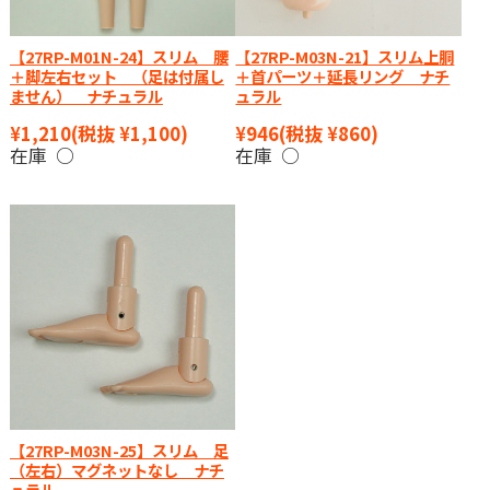
【27RP-M01N-24】スリム 腰
【27RP-M03N-21】スリム上胴
＋脚左右セット （足は付属し
＋首パーツ＋延長リング ナチ
ません） ナチュラル
ュラル
¥1,210
(税抜 ¥1,100)
¥946
(税抜 ¥860)
在庫 ○
在庫 ○
【27RP-M03N-25】スリム 足
（左右）マグネットなし ナチ
ュラル