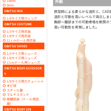
外観
10mm
8mm
OBITSU WIG
原型師による柔らかな造形と、CAD
造形と可動を高いレベルで両立しま
1/6サイズ用ウィッグ
胸部～腹部までの可動骨格を軟質の
OBITSU COSTUME
高い可動性を実現しました。
1/3サイズ用衣装
1/6サイズ用衣装
11ｃｍドール用衣装
OBITSU SHOES
1/3サイズ用シューズ
1/6サイズ用シューズ
11cmドール用シューズ
OBITSU BODY ACCESSOR
Y
1/6サイズ用カチューシャ
オビ球
スチール盤
マルチスタンド
尾櫃武装（ドール用武
器）
OBITSU BODY 150