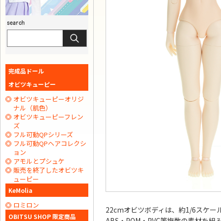
完成品ドール
オビツキューピー
オビツキューピーオリジ
ナル（肌色）
オビツキューピーフレン
ズ
フル可動QPシリーズ
フル可動QPヘアコレクシ
ョン
アモルとプシュケ
販売を終了したオビツキ
ューピー
KeMolia
ロミロン
22cmオビツボディは、約1/6スケ
OBITSU SHOP 限定商品
ABS・POM・PVC等複数の素材