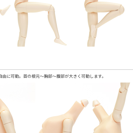
自由に可動。首の根元～胸部～腹部が大きく可動します。