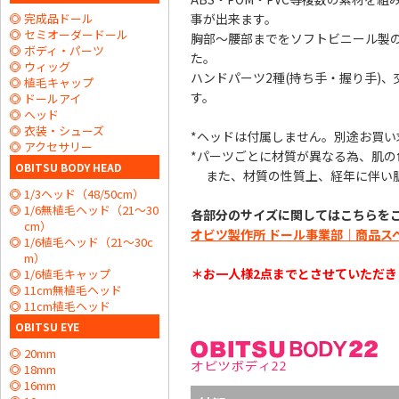
事が出来ます。
完成品ドール
セミオーダードール
胸部～腰部までをソフトビニール製
ボディ・パーツ
た。
ウィッグ
ハンドパーツ2種(持ち手・握り手)
植毛キャップ
す。
ドールアイ
ヘッド
衣装・シューズ
*ヘッドは付属しません。別途お買い
アクセサリー
*パーツごとに材質が異なる為、肌の
OBITSU BODY HEAD
また、材質の性質上、経年に伴い肌
1/3ヘッド（48/50cm）
1/6無植毛ヘッド（21～30
各部分のサイズに関してはこちらを
cm）
オビツ製作所 ドール事業部｜商品スペック 
1/6植毛ヘッド（21～30c
m）
＊お一人様2点までとさせていただき
1/6植毛キャップ
11cm無植毛ヘッド
11cm植毛ヘッド
OBITSU EYE
20mm
18mm
16mm